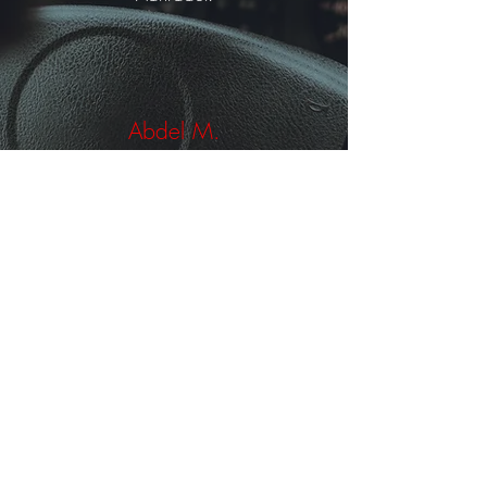
Abdel M.
Advocaat genomen voor zware
snelheidsovertreding. Gelukkig kreeg ik
enkel in het weekend een rijverbod
waardoor ik geen problemen kreeg
met mijn werk. Merci.