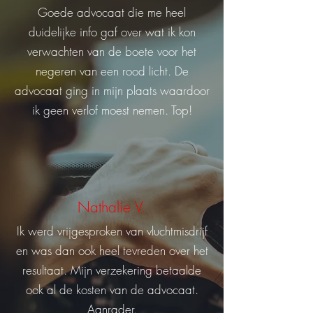
Goede advocaat die me heel
duidelijke info gaf over wat ik kon
verwachten van de boete voor het
negeren van een rood licht. De
advocaat ging in mijn plaats waardoor
ik geen verlof moest nemen. Top!
Nathalie V.
Ik werd vrijgesproken van vluchtmisdrijf
en was dan ook heel tevreden over het
resultaat. Mijn verzekering betaalde
ook al de kosten van de advocaat.
Aanrader.