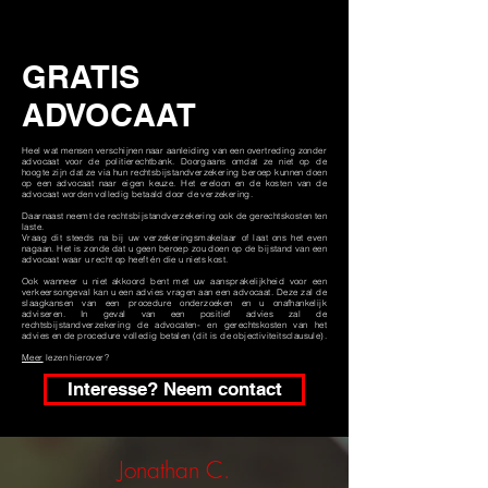
GRATIS
ADVOCAAT
Heel wat mensen verschijnen naar aanleiding van een overtreding zonder
advocaat voor de politierechtbank. Doorgaans omdat ze niet op de
hoogte zijn dat ze via hun rechtsbijstandverzekering beroep kunnen doen
op een advocaat naar eigen keuze. Het ereloon en de kosten van de
advocaat worden volledig betaald door de verzekering.
Daarnaast neemt de rechtsbijstandverzekering ook de gerechtskosten ten
laste.
Vraag dit steeds na bij uw verzekeringsmakelaar of
laat ons het even
nagaan
. Het is zonde dat u geen beroep zou doen op de bijstand van een
advocaat waar u recht op heeft én die u niets kost.
Ook wanneer u niet akkoord bent met uw aansprakelijkheid voor een
verkeersongeval kan u een advies vragen aan een
advocaat
. Deze zal de
slaagkansen van een procedure onderzoeken en u onafhankelijk
adviseren. In geval van een positief advies zal de
rechtsbijstandverzekering de advocaten- en gerechtskosten van het
advies en de procedure volledig betalen (dit is de objectiviteitsclausule).
Meer
lezen hierover?
Interesse? Neem contact
Jonathan C.