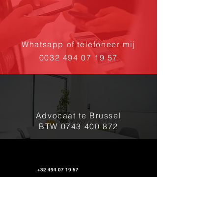
Whatsapp of telefoneer mij
0032 494 07 19 57
Advocaat te Brussel
BTW
0743 400 872
+32 494 07 19 57
frederik.lamiroy@advocaat.be